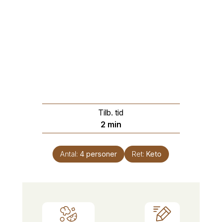
Tilb. tid
minutter
2
min
Antal:
4
personer
Ret:
Keto