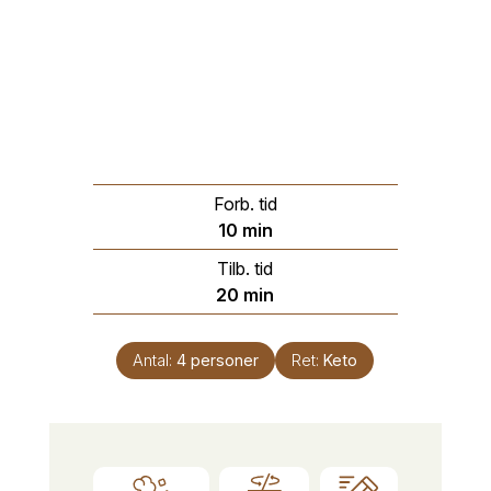
Forb. tid
minutter
10
min
Tilb. tid
minutter
20
min
Antal:
4
personer
Ret:
Keto