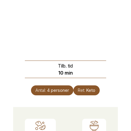
Tilb. tid
minutter
10
min
Antal:
4
personer
Ret:
Keto