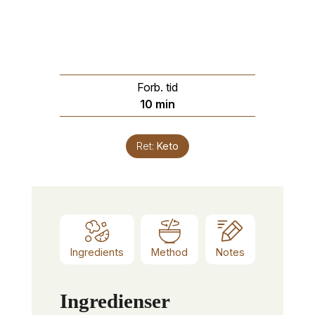
Forb. tid
minutter
10
min
Ret:
Keto
Ingredients
Method
Notes
Ingredienser