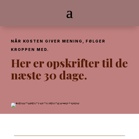
NÅR KOSTEN GIVER MENING, FØLGER
KROPPEN MED.
Her er opskrifter til de
næste 30 dage.