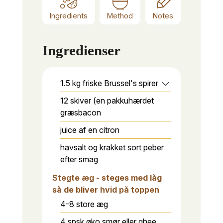
Ingredients
Method
Notes
Ingredienser
1.5
kg
friske Brussel's spirer
12
skiver
(en pakkuhærdet
græsbacon
juice af en citron
havsalt og krakket sort peber
efter smag
Stegte æg - steges med låg
så de bliver hvid på toppen
4-8
store
æg
4
spsk
øko smør eller ghee