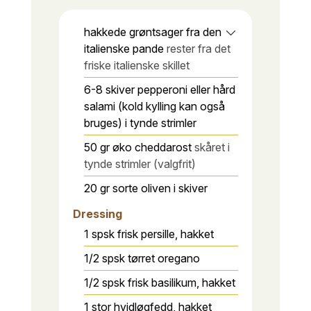
hakkede grøntsager fra den
italienske pande
rester fra det
friske italienske skillet
6-8
skiver
pepperoni eller hård
salami (kold kylling kan også
bruges) i tynde strimler
50
gr
øko cheddarost
skåret i
tynde strimler (valgfrit)
20
gr
sorte oliven i skiver
Dressing
1
spsk
frisk persille, hakket
1/2
spsk
tørret oregano
1/2
spsk
frisk basilikum, hakket
1
stor
hvidløgfedd, hakket