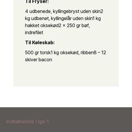
Til Fryser:
4 udbenede, kyllingebryst uden skin
2
kg udbenet, kyllingelår uden skin
1 kg
hakket oksekød
2 x 250 gr bøf,
indrefilet
Til Køleskab:
500 gr torsk
1 kg oksekød, ribben
8 – 12
skiver bacon
Indkøbsliste Uge 1