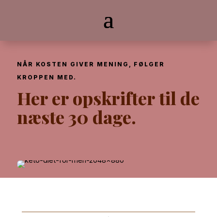
NÅR KOSTEN GIVER MENING, FØLGER
KROPPEN MED.
Her er opskrifter til de
næste 30 dage.