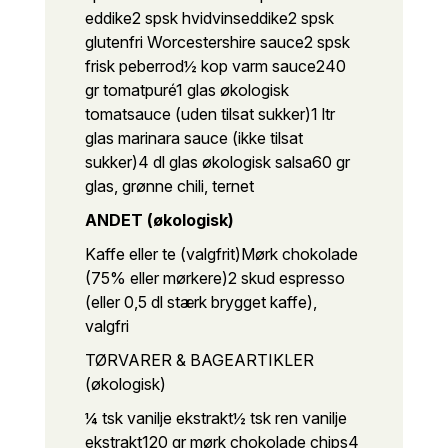
eddike
2 spsk hvidvinseddike
2 spsk
glutenfri Worcestershire sauce
2 spsk
frisk peberrod
½ kop varm sauce
240
gr tomatpuré
1 glas økologisk
tomatsauce (uden tilsat sukker)
1 ltr
glas marinara sauce (ikke tilsat
sukker)
4 dl glas økologisk salsa
60 gr
glas, grønne chili, ternet
ANDET (økologisk)
Kaffe eller te (valgfrit)
Mørk chokolade
(75% eller mørkere)
2 skud espresso
(eller 0,5 dl stærk brygget kaffe),
valgfri
TØRVARER & BAGEARTIKLER
(økologisk)
¼ tsk vanilje ekstrakt
½ tsk ren vanilje
ekstrakt
120 gr mørk chokolade chips
4