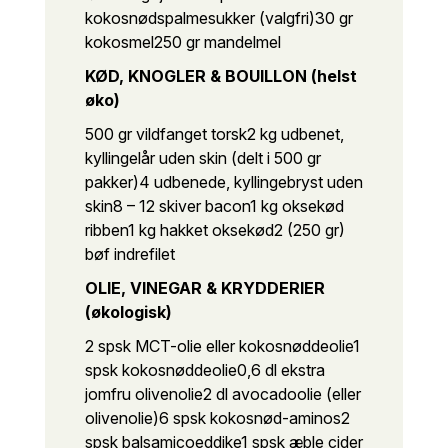
kokosnødspalmesukker (valgfri)
30 gr
kokosmel
250 gr mandelmel
KØD, KNOGLER & BOUILLON (helst
øko)
500 gr vildfanget torsk
2 kg udbenet,
kyllingelår uden skin (delt i 500 gr
pakker)
4 udbenede, kyllingebryst uden
skin
8 – 12 skiver bacon
1 kg oksekød
ribben
1 kg hakket oksekød
2 (250 gr)
bøf indrefilet
OLIE, VINEGAR & KRYDDERIER
(økologisk)
2 spsk MCT-olie eller kokosnøddeolie
1
spsk kokosnøddeolie
0,6 dl ekstra
jomfru olivenolie
2 dl avocadoolie (eller
olivenolie)
6 spsk kokosnød-aminos
2
spsk balsamicoeddike
1 spsk æble cider