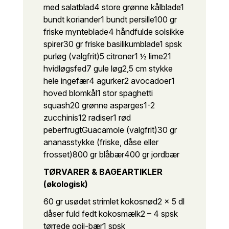
med salatblad
4 store grønne kålblade
1
bundt koriander
1 bundt persille
100 gr
friske mynteblade
4 håndfulde solsikke
spirer
30 gr friske basilikumblade
1 spsk
purløg (valgfrit)
5 citroner
1 ½ lime
21
hvidløgsfed
7 gule løg
2,5 cm stykke
hele ingefær
4 agurker
2 avocadoer
1
hoved blomkål
1 stor spaghetti
squash
20 grønne asparges
1-2
zucchinis
12 radiser
1 rød
peberfrugt
Guacamole (valgfrit)
30 gr
ananasstykke (friske, dåse eller
frosset)
800 gr blåbær
400 gr jordbær
TØRVARER & BAGEARTIKLER
(økologisk)
60 gr usødet strimlet kokosnød
2 x 5 dl
dåser fuld fedt kokosmælk
2 – 4 spsk
tørrede goji-bær
1 spsk