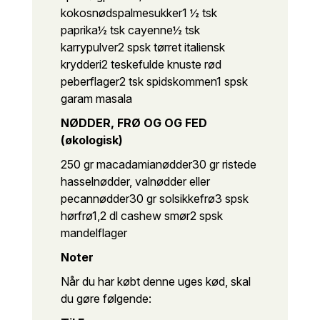
kokosnødspalmesukker
1 ½ tsk
paprika
½ tsk cayenne
½ tsk
karrypulver
2 spsk tørret italiensk
krydderi
2 teskefulde knuste rød
peberflager
2 tsk spidskommen
1 spsk
garam masala
NØDDER, FRØ OG OG FED
(økologisk)
250 gr macadamianødder
30 gr ristede
hasselnødder, valnødder eller
pecannødder
30 gr solsikkefrø
3 spsk
hørfrø
1,2 dl cashew smør
2 spsk
mandelflager
Noter
Når du har købt denne uges kød, skal
du gøre følgende: