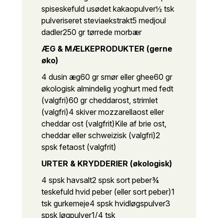
spiseskefuld usødet kakaopulver
½ tsk
pulveriseret steviaekstrakt
5 medjoul
dadler
250 gr tørrede morbær
ÆG & MÆLKEPRODUKTER (gerne
øko)
4 dusin æg
60 gr smør eller ghee
60 gr
økologisk almindelig yoghurt med fedt
(valgfri)
60 gr cheddarost, strimlet
(valgfri)
4 skiver mozzarellaost eller
cheddar ost (valgfrit)
Kile af brie ost,
cheddar eller schweizisk (valgfri)
2
spsk fetaost (valgfrit)
URTER & KRYDDERIER (økologisk)
4 spsk havsalt
2 spsk sort peber
¾
teskefuld hvid peber (eller sort peber)
1
tsk gurkemeje
4 spsk hvidløgspulver
3
spsk løgpulver
1/4 tsk