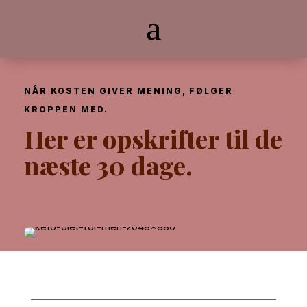
NÅR KOSTEN GIVER MENING, FØLGER
KROPPEN MED.
Her er opskrifter til de
næste 30 dage.