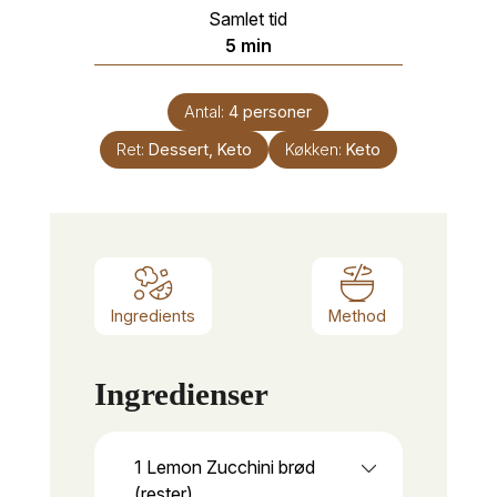
Samlet tid
minutter
5
min
Antal:
4
personer
Ret:
Dessert, Keto
Køkken:
Keto
Ingredients
Method
Ingredienser
1
Lemon Zucchini brød
(rester)