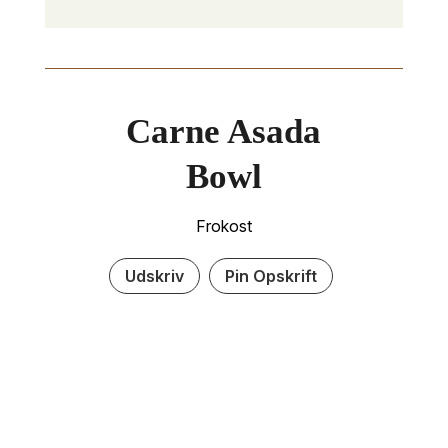
Carne Asada
Bowl
Frokost
Udskriv
Pin Opskrift