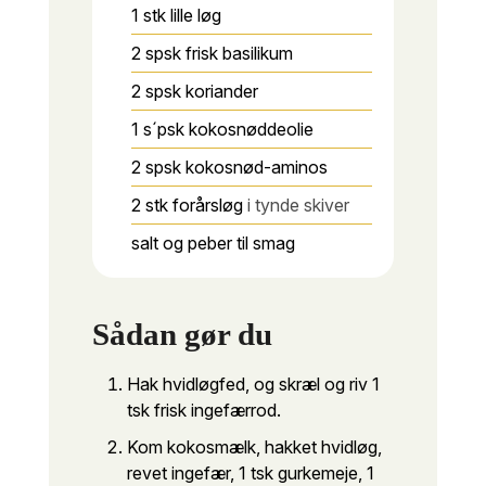
1
stk
lille løg
2
spsk
frisk basilikum
2
spsk
koriander
1
s´psk
kokosnøddeolie
2
spsk
kokosnød-aminos
2
stk
forårsløg
i tynde skiver
salt og peber til smag
Sådan gør du
Hak hvidløgfed, og skræl og riv 1
tsk frisk ingefærrod.
Kom kokosmælk, hakket hvidløg,
revet ingefær, 1 tsk gurkemeje, 1