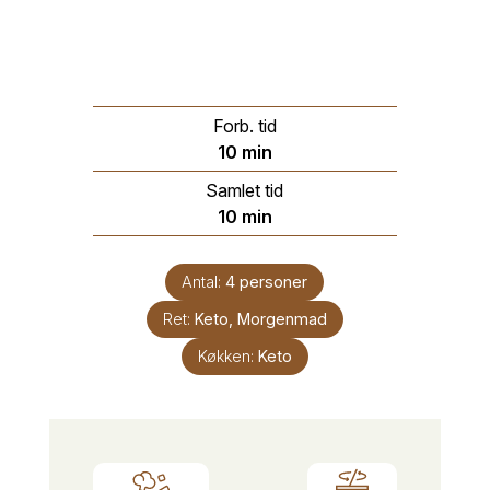
Forb. tid
minutter
10
min
Samlet tid
minutter
10
min
Antal:
4
personer
Ret:
Keto, Morgenmad
Køkken:
Keto