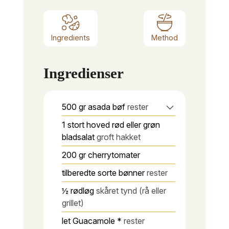
Ingredients
Method
Ingredienser
500
gr
asada bøf
rester
1
stort hoved rød eller grøn
bladsalat
groft hakket
200
gr
cherrytomater
tilberedte sorte bønner
rester
½
rødløg
skåret tynd (rå eller
grillet)
let Guacamole *
rester