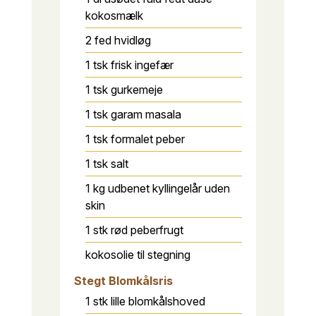
kokosmælk
2
fed
hvidløg
1
tsk
frisk ingefær
1
tsk
gurkemeje
1
tsk
garam masala
1
tsk
formalet peber
1
tsk
salt
1
kg
udbenet kyllingelår uden
skin
1
stk
rød peberfrugt
kokosolie til stegning
Stegt Blomkålsris
1
stk
lille blomkålshoved