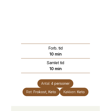
Forb. tid
minutter
10
min
Samlet tid
minutter
10
min
Antal:
4
personer
Ret:
Frokost, Keto
Køkken:
Keto