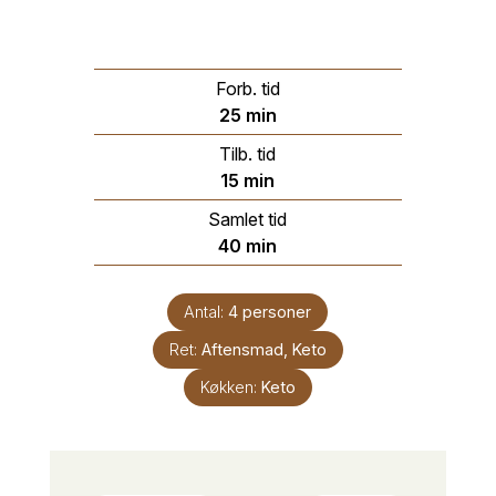
Forb. tid
minutter
25
min
Tilb. tid
minutter
15
min
Samlet tid
minutter
40
min
Antal:
4
personer
Ret:
Aftensmad, Keto
Køkken:
Keto