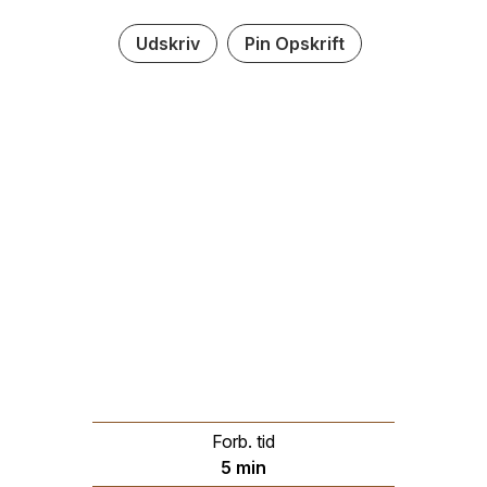
Udskriv
Pin Opskrift
Forb. tid
minutter
5
min