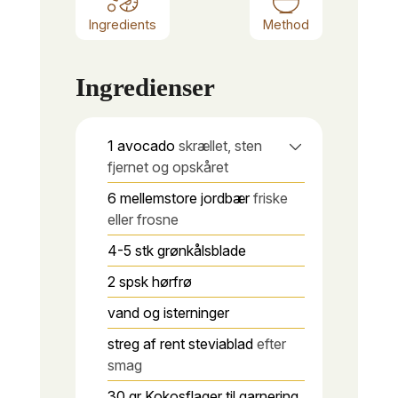
Ingredients
Method
Ingredienser
1
avocado
skrællet, sten
fjernet og opskåret
6
mellemstore jordbær
friske
eller frosne
4-5
stk
grønkålsblade
2
spsk
hørfrø
vand og isterninger
streg af rent steviablad
efter
smag
30
gr
Kokosflager til garnering