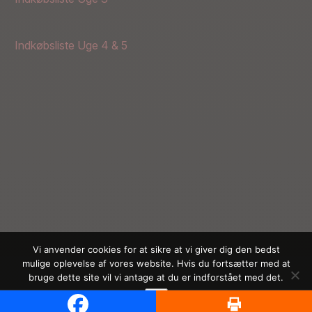
Indkøbsliste Uge 4 & 5
Vi anvender cookies for at sikre at vi giver dig den bedst
mulige oplevelse af vores website. Hvis du fortsætter med at
bruge dette site vil vi antage at du er indforstået med det.
Ok