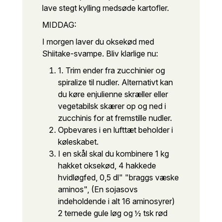
lave stegt kylling med
søde kartofler.
MIDDAG:
I morgen laver du oksekød med
Shiitake-svampe. Bliv klar
lige nu:
1. Trim ender fra zucchinier og
spiralize til nudler. Alternativt kan
du køre en
julienne skræller eller
vegetabilsk skærer op og ned i
zucchinis for at fremstille nudler.
Opbevares i en lufttæt beholder i
køleskabet.
I en skål skal du kombinere 1 kg
hakket oksekød, 4 hakkede
hvidløgfed, 0,5 dl"
"braggs væske
aminos"
, (En sojasovs
indeholdende i alt 16 aminosyrer)
2 ternede gule løg og ½ tsk rød